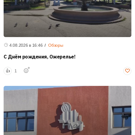
В Кашире продолжают строить новый физкультурно-
оздоровительный комплекс. Он включит крытый каток...
Подробнее
4.08.2026 в
16:46
Обзоры
С Днём рождения, Ожерелье!
👍
1
👍
😁
2
28.07.2026 в
16:12
1 комм-й
Общество