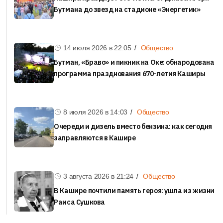
Бутмана до звезд на стадионе «Энергетик»
Наталья Гулькина споет на праздновании Дня
железнодорожника в Ожерелье
14 июля 2026 в
22:05
Общество
Для Ожерелья железная дорога – не просто стальные
Бутман, «Браво» и пикник на Оке: обнародована
магистрали. Это трудовые династии, судьбы...
программа празднования 670-летия Каширы
Подробнее
8 июля 2026 в
14:03
Общество
Очереди и дизель вместо бензина: как сегодня
заправляются в Кашире
3 августа 2026 в
21:24
Общество
В Кашире почтили память героя: ушла из жизни
Раиса Сушкова