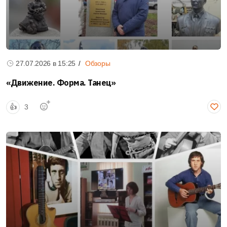
28.07.2026 в
13:06
1 комм-й
Безопасность
Спасатели в Кашире помогли госпитализировать
тяжелобольную пациентку весом 140 кг
Сотрудники поисково-спасательного поста 220-й
27.07.2026 в
15:25
Обзоры
«Мособлпожспас» пришли на помощь бригаде скорой...
«Движение. Форма. Танец»
Подробнее
👍
3