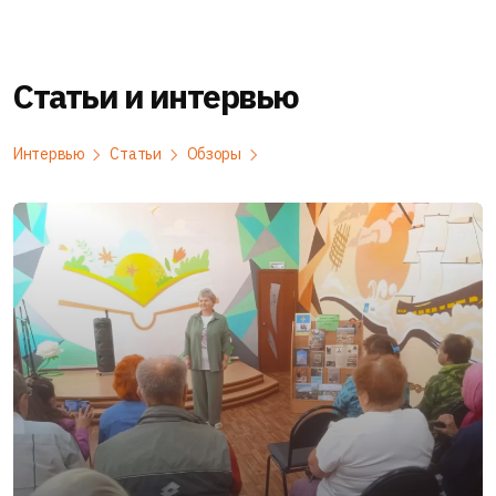
Статьи и интервью
Интервью
Статьи
Обзоры
0
29.07.2026 в
11:14
0 комм-ев
Происшествия
Пожилой мужчина стал жертвой пожара в СНТ под
Каширой
В деревне Зубово городского округа Кашира произошел пожар
в хозяйственной постройке на территории...