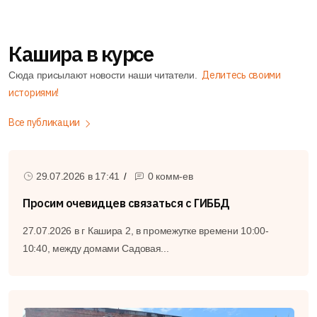
0
Кашира в курсе
30.07.2026 в
15:19
0 комм-ев
Происшествия
Делитесь своими
Сюда присылают новости наши читатели.
Очевидцев наезда на пешехода просят откликнуться
историями!
в Кашире
Все публикации
Утром 27 июля в Кашире-2 произошло тяжелое дорожно-
транспортное происшествие. Примерно с 10:00 до...
29.07.2026 в
17:41
0 комм-ев
Подробнее
Просим очевидцев связаться с ГИББД
27.07.2026 в г Кашира 2, в промежутке времени 10:00-
10:40, между домами Садовая...