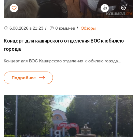
👍
1
Подробнее
6.08.2026 в
21:23
0 комм-ев
Обзоры
Концерт для каширского отделения ВОС к юбилею
города
Концерт для ВОС Каширского отделения к юбилею города....
Подробнее
0
28.07.2026 в
21:12
0 комм-ев
Спорт
ФОК с ледовой ареной в Кашире готов на 20%