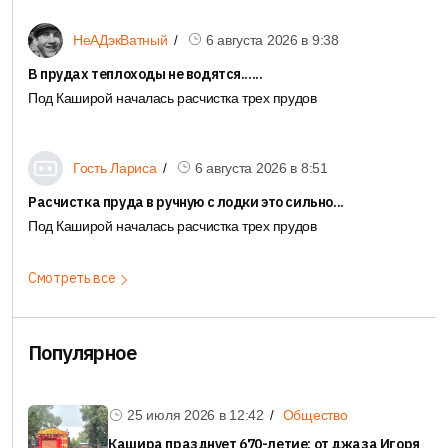
Радость от возвращения горячей воды в Кашире-2 быстро
6 августа 2026 в
9:38
НеАДэкВатный
сменилась недоумением. Вместо прозрачной...
В прудах теплоходы не водятся......
Под Каширой началась расчистка трех прудов
Подробнее
6 августа 2026 в
8:51
Гость Лариса
Расчистка пруда в ручную с лодки это сильно...
Под Каширой началась расчистка трех прудов
Смотреть все
Популярное
😁
1
25 июля 2026 в
12:42
Общество
Кашира празднует 670-летие: от джаза Игоря
31.07.2026 в
12:53
3 комм-я
Общество