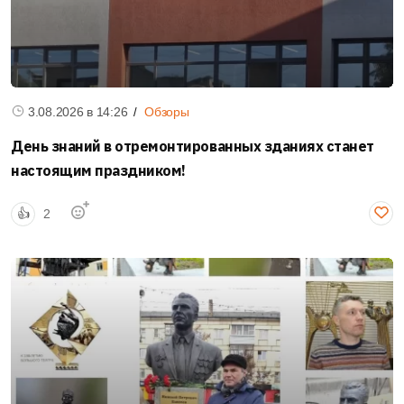
Новые автобусы ЛиАЗ вышли на маршруты в Кашире
В Кашире обновился подвижной состав на двух
востребованных маршрутах. На линию вышли два...
3.08.2026 в
14:26
Обзоры
Подробнее
День знаний в отремонтированных зданиях станет
настоящим праздником!
👍
2
0