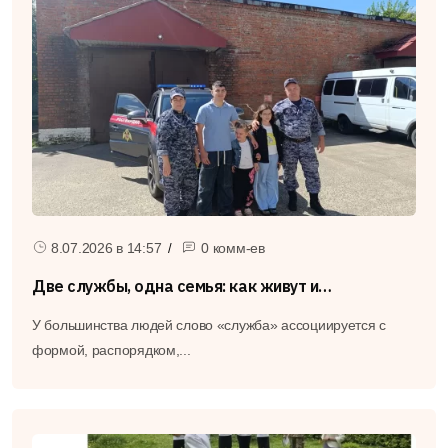
0
30.07.2026 в
14:08
0 комм-ев
Безопасность
Каширская Госавтоинспекция начала проверки на
дорогах и предупредила о схемах мошенников
8.07.2026 в
14:57
0 комм-ев
С 27 июля по 2 августа на дорогах Каширы развернулась
масштабная проверка: Госавтоинспекция...
Две службы, одна семья: как живут и
воспитывают детей супруги росгвардейцы
У большинства людей слово «служба» ассоциируется с
Подробнее
формой, распорядком,...