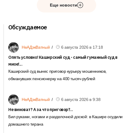
Еще новости
Обсуждаемое
6 августа 2026 в
17:18
НеАДэкВатный
Опять условно! Каширский суд - самый гуманный суд в
миое!...
Каширский суд вынес приговор курьеру мошенников,
обманувших пенсионерку на 400 тысяч рублей
0
6 августа 2026 в
9:38
НеАДэкВатный
Не виноват? А за что приговор?...
1.08.2026 в
18:58
4 комм-я
Общество
Бил руками, ногами и разделочной доской: в Кашире осудили
Жители Каширы-2 жалуются на воду цвета болота
домашнего тирана
после включения ГВС