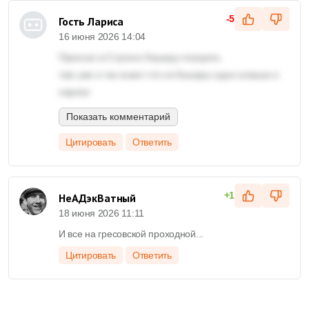
-5
Гость Лариса
16 июня 2026 14:04
Приехал в Ступино Каширу позорить
там уже и так знают что из Каширы одни алкаши и
нарики
Показать комментарий
Цитировать
Ответить
+1
НеАДэкВатный
18 июня 2026 11:11
И все на гресовской проходной...
Цитировать
Ответить