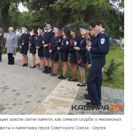
ии зажгли свечи памяти, как символ скорби о миллионах
веты к памятнику героя Советского Союза - Сергея