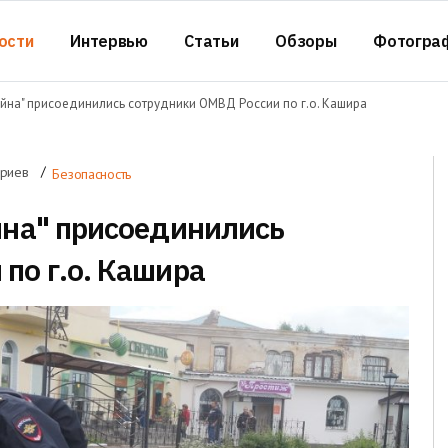
ости
Интервью
Статьи
Обзоры
Фотогра
ойна" присоединились сотрудники ОМВД России по г.о. Кашира
ариев
Безопасность
йна" присоединились
по г.о. Кашира