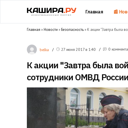
Главная
📰 Нов
Главная
»
Новости
»
Безопасность
» К акции "Завтра была в
0 коммент
27 июня 2017 в
1:40
belka
К акции "Завтра была во
сотрудники ОМВД России 