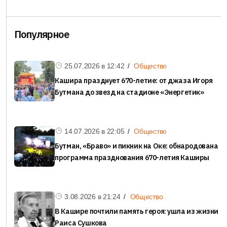
Популярное
25.07.2026 в
12:42
Общество
Кашира празднует 670-летие: от джаза Игоря
Бутмана до звезд на стадионе «Энергетик»
14.07.2026 в
22:05
Общество
Бутман, «Браво» и пикник на Оке: обнародована
программа празднования 670-летия Каширы
3.08.2026 в
21:24
Общество
В Кашире почтили память героя: ушла из жизни
Раиса Сушкова