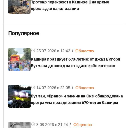
Тротуар перекроют в Кашире-2 на время
прокладки канализации
Популярное
25.07.2026 в
12:42
Общество
Кашира празднует 670-летие: от джаза Игоря
Бутмана до звезд на стадионе «Энергетик»
14.07.2026 в
22:05
Общество
Бутман, «Браво» и пикник на Оке: обнародована
программа празднования 670-летия Каширы
3.08.2026 в
21:24
Общество