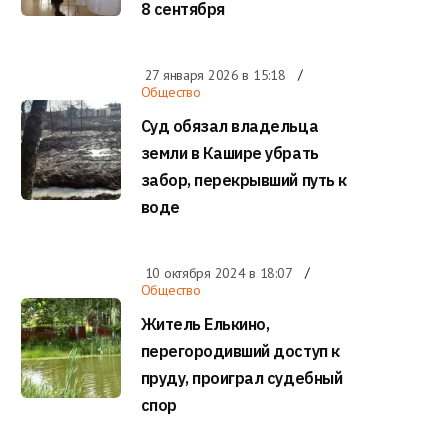
8 сентября
27 января 2026 в
15:18
Общество
Суд обязал владельца
земли в Кашире убрать
забор, перекрывший путь к
воде
10 октября 2024 в
18:07
Общество
Житель Елькино,
перегородивший доступ к
пруду, проиграл судебный
спор