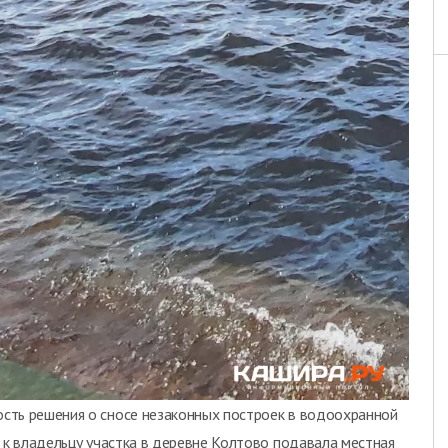
сть решения о сносе незаконных построек в водоохранной
 к владельцу участка в деревне Колтово подавала местная