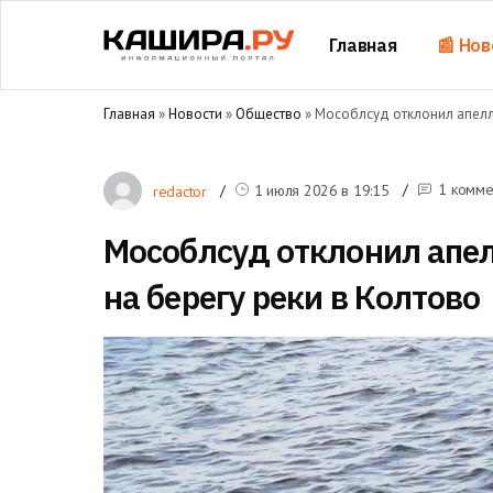
Главная
📰 Нов
Главная
»
Новости
»
Общество
» Мособлсуд отклонил апелл
1 комме
1 июля 2026 в
19:15
redactor
Мособлсуд отклонил апе
на берегу реки в Колтово