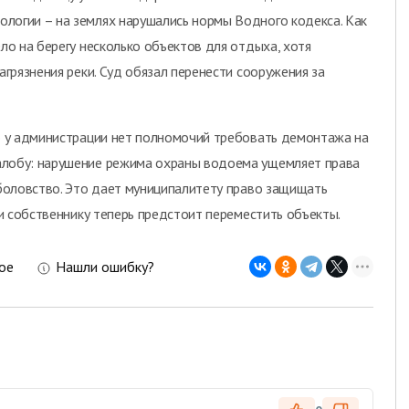
ологии – на землях нарушались нормы Водного кодекса.
Как
ело на берегу несколько объектов для отдыха, хотя
агрязнения реки. Суд обязал перенести сооружения за
то у администрации нет полномочий требовать демонтажа на
алобу: нарушение режима охраны водоема ущемляет права
ыболовство. Это дает муниципалитету право защищать
 и собственнику теперь предстоит переместить объекты.
ое
Нашли ошибку?