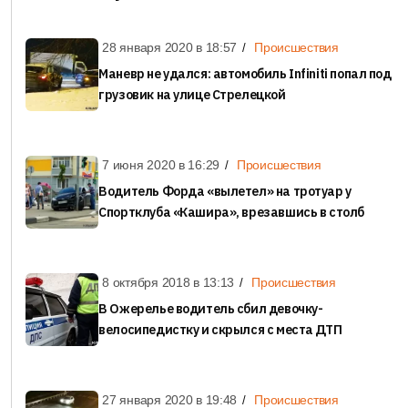
28 января 2020 в
18:57
Происшествия
Маневр не удался: автомобиль Infiniti попал под
грузовик на улице Стрелецкой
7 июня 2020 в
16:29
Происшествия
Водитель Форда «вылетел» на тротуар у
Спортклуба «Кашира», врезавшись в столб
8 октября 2018 в
13:13
Происшествия
В Ожерелье водитель сбил девочку-
велосипедистку и скрылся с места ДТП
27 января 2020 в
19:48
Происшествия