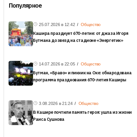
Популярное
25.07.2026 в
12:42
Общество
Кашира празднует 670-летие: от джаза Игоря
Бутмана до звезд на стадионе «Энергетик»
14.07.2026 в
22:05
Общество
Бутман, «Браво» и пикник на Оке: обнародована
программа празднования 670-летия Каширы
3.08.2026 в
21:24
Общество
В Кашире почтили память героя: ушла из жизни
Раиса Сушкова