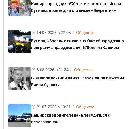
Кашира празднует 670-летие: от джаза Игоря
Бутмана до звезд на стадионе «Энергетик»
14.07.2026 в
22:05
Общество
Бутман, «Браво» и пикник на Оке: обнародована
программа празднования 670-летия Каширы
3.08.2026 в
21:24
Общество
В Кашире почтили память героя: ушла из жизни
Раиса Сушкова
21.07.2026 в
10:31
Общество
Каширские водители начали судиться с
перевозчиком