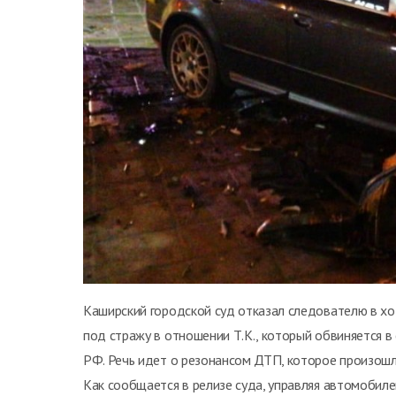
Каширский городской суд отказал следователю в хо
под стражу в отношении Т.К., который обвиняется в 
РФ. Речь идет о резонансом ДТП, которое произош
Как сообщается в релизе суда, управляя автомобилем