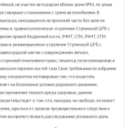
утейской, на участке автодороги вблизи дома №61 по улице
где совершил столкновение с тремя автомобилями. В
ешехода, находящегося на проезжей части без цели ее
лены в травматологическое отделение Ступинской ЦРБ с
релом правой бедренной кости, ЗЧМТ, СГМ, ЗЧМТ, СГМ.
ован в реанимационное отделение Ступинской ЦРБ с
равма грудной клетки с повреждением легкого,
осторонний гемопневмоторакс; пешеход госпитализирован в
агнозом перелом костей таза. Свое требования по избранию
ражу следователь мотивировал тем, что водитель
сягает на безопасные условия дорожного движения,
де причинения тяжкого вреда здоровью, данное
видетельствует о том, что, находясь на свободе, он может
ния, скрыться от органов предварительного следствия и
утем воспрепятствовать расследованию уголовного дела.