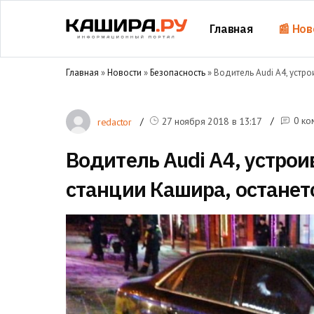
Главная
📰 Нов
Главная
»
Новости
»
Безопасность
» Водитель Audi A4, устр
0 ко
27 ноября 2018 в
13:17
redactor
Водитель Audi A4, устро
станции Кашира, останет