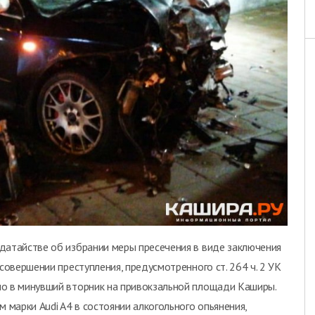
датайстве об избрании меры пресечения в виде заключения
совершении преступления, предусмотренного ст. 264 ч. 2 УК
ло в минувший вторник на привокзальной площади Каширы.
 марки Audi A4 в состоянии алкогольного опьянения,