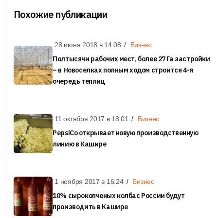
Похожие публикации
28 июня 2018 в
14:08
Бизнес
Полтысячи рабочих мест, более 27 Га застройки
– в Новоселках полным ходом строится 4-я
очередь теплиц
11 октября 2017 в
18:01
Бизнес
PepsiCo открывает новую производственную
линию в Кашире
1 ноября 2017 в
16:24
Бизнес
10% сырокопченых колбас России будут
производить в Кашире