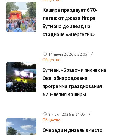
Кашира празднует 670-
летие: от джаза Игоря
Бутмана до звезд на
стадионе «Энергетик»
14 июля 2026 в
22:05
Общество
Бутман, «Браво» и пикник на
Оке: обнародована
программа празднования
670-летия Каширы
8 июля 2026 в
14:03
Общество
Очереди и дизель вместо