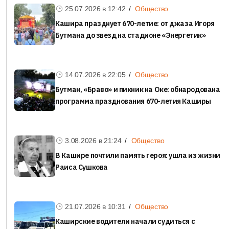
25.07.2026 в
12:42
Общество
Кашира празднует 670-летие: от джаза Игоря
Бутмана до звезд на стадионе «Энергетик»
14.07.2026 в
22:05
Общество
Бутман, «Браво» и пикник на Оке: обнародована
программа празднования 670-летия Каширы
3.08.2026 в
21:24
Общество
В Кашире почтили память героя: ушла из жизни
Раиса Сушкова
21.07.2026 в
10:31
Общество
Каширские водители начали судиться с