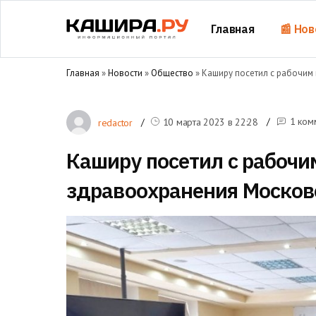
Главная
📰 Нов
Главная
»
Новости
»
Общество
» Каширу посетил с рабочим
1 ком
10 марта 2023 в
22:28
redactor
Каширу посетил с рабочи
здравоохранения Москов