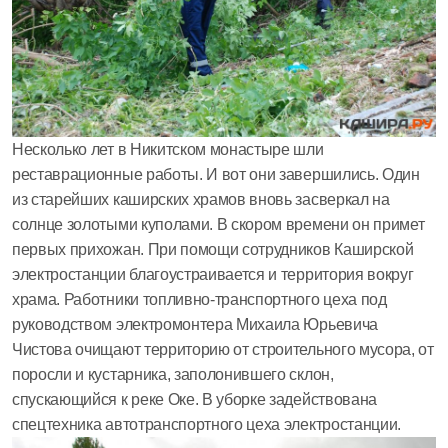
Несколько лет в Никитском монастыре шли
реставрационные работы. И вот они завершились. Один
из старейших каширских храмов вновь засверкал на
солнце золотыми куполами. В скором времени он примет
первых прихожан. При помощи сотрудников Каширской
электростанции благоустраивается и территория вокруг
храма. Работники топливно-транспортного цеха под
руководством электромонтера Михаила Юрьевича
Чистова очищают территорию от строительного мусора, от
поросли и кустарника, заполонившего склон,
спускающийся к реке Оке. В уборке задействована
спецтехника автотранспортного цеха электростанции.