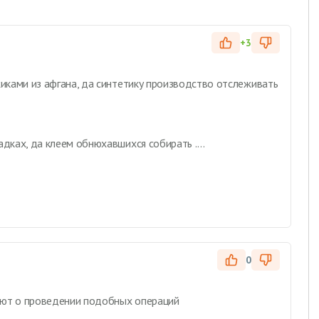
+3
жиками из афгана, да синтетику производство отслеживать
дках, да клеем обнюхавшихся собирать ....
0
ают о проведении подобных операций