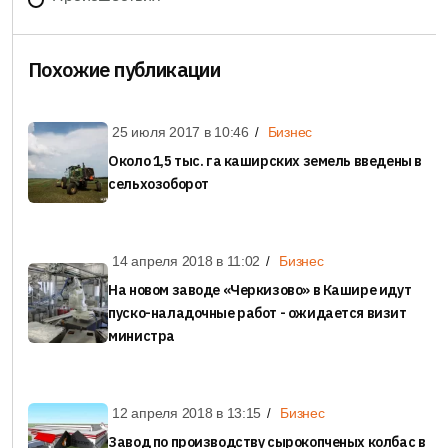
Похожие публикации
25 июля 2017 в
10:46
Бизнес
Около 1,5 тыс. га каширских земель введены в
сельхозоборот
14 апреля 2018 в
11:02
Бизнес
На новом заводе «Черкизово» в Кашире идут
пуско-наладочные работ - ожидается визит
министра
12 апреля 2018 в
13:15
Бизнес
Завод по производству сырокопченых колбас в