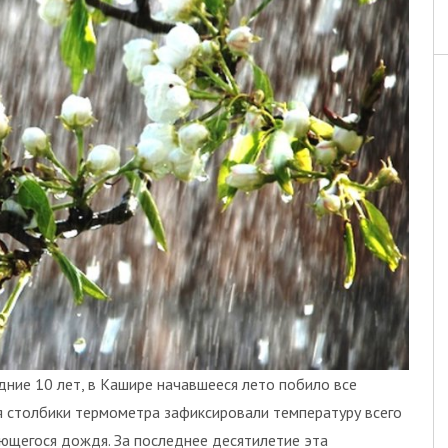
ние 10 лет, в Кашире начавшееся лето побило все
я столбики термометра зафиксировали температуру всего
ющегося дождя. За последнее десятилетие эта