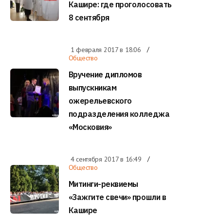
Кашире: где проголосовать
8 сентября
1 февраля 2017 в
18:06
Общество
Вручение дипломов
выпускникам
ожерельевского
подразделения колледжа
«Московия»
4 сентября 2017 в
16:49
Общество
Митинги-реквиемы
«Зажгите свечи» прошли в
Кашире