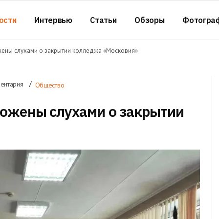
ости
Интервью
Статьи
Обзоры
Фотогра
жены слухами о закрытии колледжа «Московия»
ентария
Общество
ожены слухами о закрытии