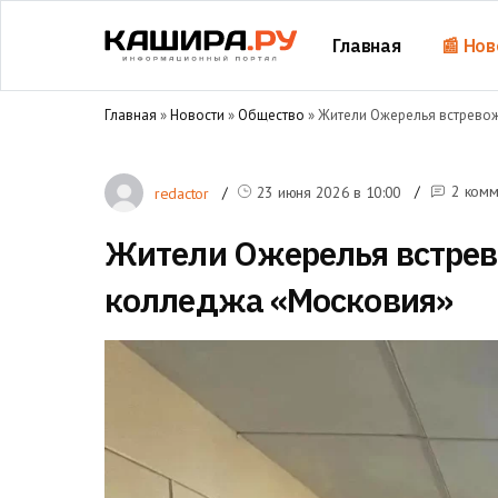
Главная
📰 Нов
Главная
»
Новости
»
Общество
» Жители Ожерелья встрево
2 комм
23 июня 2026 в
10:00
redactor
Жители Ожерелья встрев
колледжа «Московия»