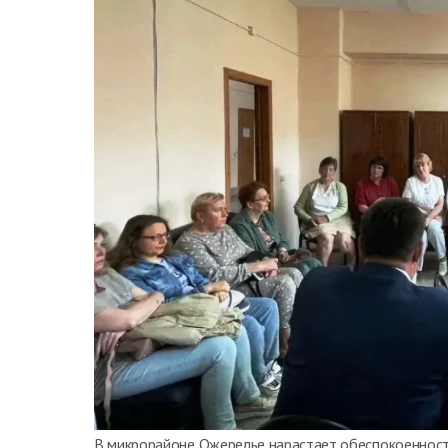
В микрорайоне Ожерелье нарастает обеспокоенност