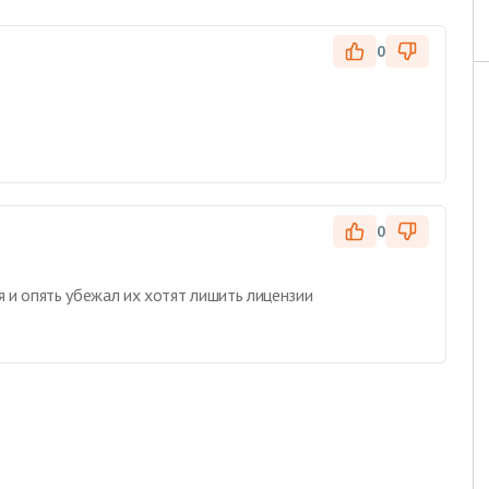
0
0
я и опять убежал их хотят лишить лицензии