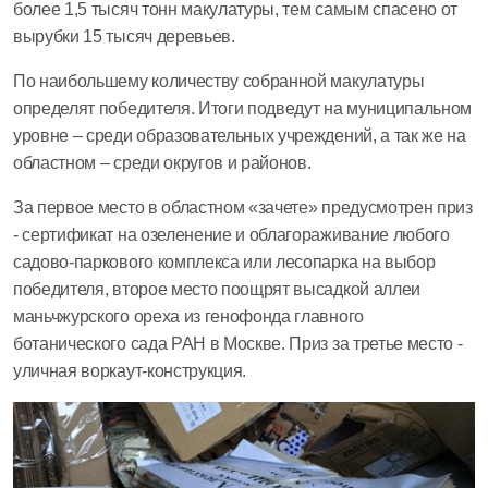
более 1,5 тысяч тонн макулатуры, тем самым спасено от
вырубки 15 тысяч деревьев.
По наибольшему количеству собранной макулатуры
определят победителя. Итоги подведут на муниципальном
уровне – среди образовательных учреждений, а так же на
областном – среди округов и районов.
За первое место в областном «зачете» предусмотрен приз
- сертификат на озеленение и облагораживание любого
садово-паркового комплекса или лесопарка на выбор
победителя, второе место поощрят высадкой аллеи
маньчжурского ореха из генофонда главного
ботанического сада РАН в Москве. Приз за третье место -
уличная воркаут-конструкция.