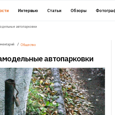
ости
Интервью
Статьи
Обзоры
Фотогра
модельные автопарковки
мментарий
Общество
амодельные автопарковки