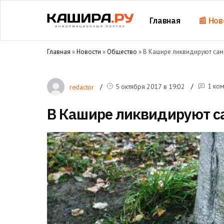
Главная
📰 Нов
Главная
»
Новости
»
Общество
» В Кашире ликвидируют са
1 ко
5 октября 2017 в
19:02
redactor
В Кашире ликвидируют с