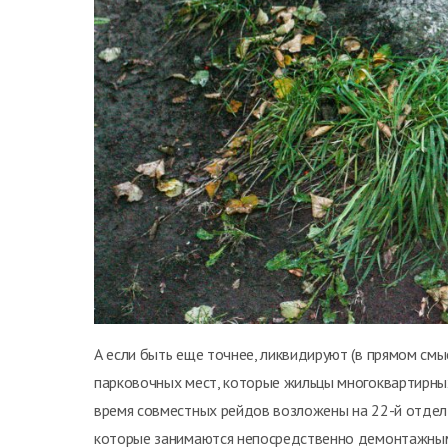
А если быть еще точнее, ликвидируют (в прямом см
парковочных мест, которые жильцы многоквартирны
время совместных рейдов возложены на 22-й отдел
которые занимаются непосредственно демонтажны