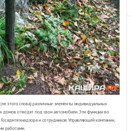
ысле этого слова) различные элементы индивидуальных
х домов отводят под свои автомобили. Эти функции во
 Госадмтехнадзора и сотрудников Управляющей компании,
ми работами.