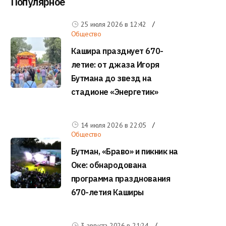
Популярное
25 июля 2026 в
12:42
Общество
Кашира празднует 670-
летие: от джаза Игоря
Бутмана до звезд на
стадионе «Энергетик»
14 июля 2026 в
22:05
Общество
Бутман, «Браво» и пикник на
Оке: обнародована
программа празднования
670-летия Каширы
3 августа 2026 в
21:24