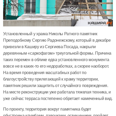
Установленный у храма Николы Ратного памятник
Преподобному Сергию Радонежскому, который в декабре
привезли в Каширу из Сергиева Посада, накрыли
деревянным «саркофагом» треугольной формы. Причина
таких перемен в облике едва установленного монумента
вовсе не в каких-то его недоработках, а скорее наоборот.
На время проведения масштабных работ по
благоустройству прилегающей к храму территории,
памятник решили защитить от случайного повреждения.
На месте реконструкции уже работала тяжелая техника, и
уже сейчас терраса постепенно обретает намеченный вид.
По проекту, территория вокруг памятника будет
обустроена клумбами, лавочками, освещением, пройдет