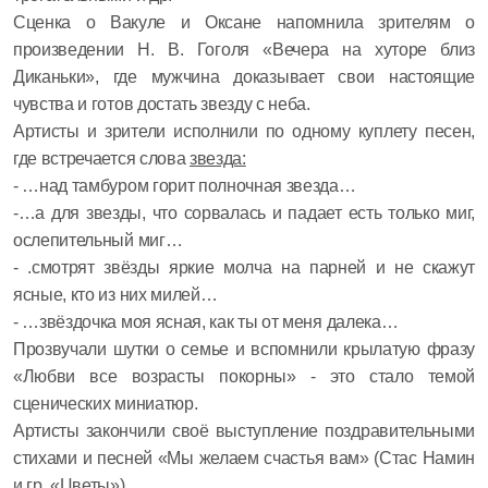
Сценка о Вакуле и Оксане напомнила зрителям о
произведении Н. В. Гоголя «Вечера на хуторе близ
Диканьки», где мужчина доказывает свои настоящие
чувства и готов достать звезду с неба.
Артисты и зрители исполнили по одному куплету песен,
где встречается слова
звезда:
- …над тамбуром горит полночная звезда…
-…а для звезды, что сорвалась и падает есть только миг,
ослепительный миг…
- .смотрят звёзды яркие молча на парней и не скажут
ясные, кто из них милей…
- …звёздочка моя ясная, как ты от меня далека…
Прозвучали шутки о семье и вспомнили крылатую фразу
«Любви все возрасты покорны» - это стало темой
сценических миниатюр.
Артисты закончили своё выступление поздравительными
стихами и песней «Мы желаем счастья вам» (Стас Намин
и гр. «Цветы»)