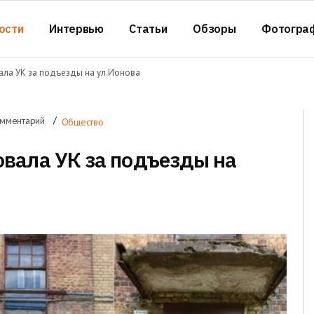
ости
Интервью
Статьи
Обзоры
Фотогра
ла УК за подъезды на ул.Ионова
омментарий
Общество
вала УК за подъезды на