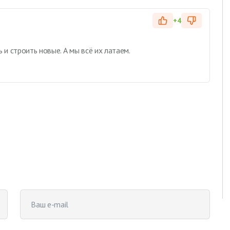
+4
 и строить новые. А мы всё их латаем.