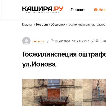
Главная
📰 Нов
Главная
»
Новости
»
Общество
» Госжилинспеция оштрафова
1 к
10 октября 2017 в
21:14
redactor
Госжилинспеция оштрафо
ул.Ионова