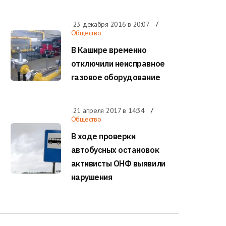
23 декабря 2016 в
20:07
Общество
В Кашире временно
отключили неисправное
газовое оборудование
21 апреля 2017 в
14:34
Общество
В ходе проверки
автобусных остановок
активисты ОНФ выявили
нарушения