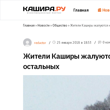
Главная
📰 Нов
Главная
»
Новости
»
Общество
» Жители Каширы жалуются н
0 ко
25 января 2018 в
18:53
redactor
Жители Каширы жалуются
остальных